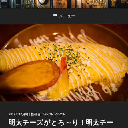
コ
居酒屋 TANON
恵那市の居酒屋タノン 気の合う仲間、女子会、デート、合コンにもお
ン
すすめ♪
メニュー
テ
ン
ツ
へ
ス
キ
ッ
プ
投
2019年12月9日
投稿者:
TANON_ADMIN
稿
明太チーズがとろ～り！明太チー
日: