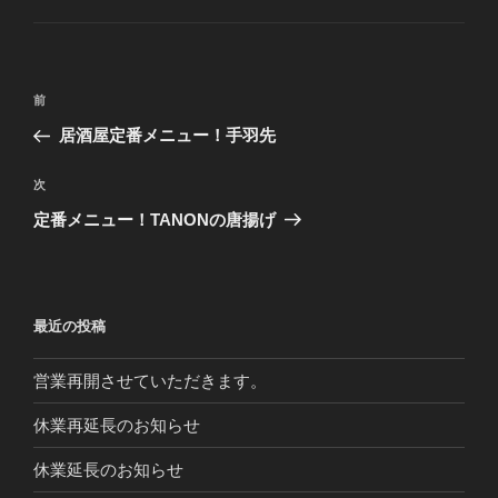
ー
投
前
前
稿
の
居酒屋定番メニュー！手羽先
ナ
投
ビ
稿
次
次
ゲ
の
定番メニュー！TANONの唐揚げ
投
ー
稿
シ
ョ
最近の投稿
ン
営業再開させていただきます。
休業再延長のお知らせ
休業延長のお知らせ