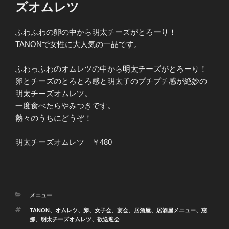
ズオムレツ
ふわふわの卵の中から明太チーズがとろーり！
TANONで女性に大人気の一品です。
ふわっふわのオムレツの中から明太チーズがとろーり！
卵とチーズのとろとろ感と明太子のプチプチ感が絶妙の
明太チーズオムレツ。
一度食べたらやみつきです。
熱々のうちにどうぞ！
明太チーズオムレツ ￥480
カ
メニュー
テ
タ
TANON
、
オムレツ
、
卵
、
女子会
、
宴会
、
居酒屋
、
居酒屋メニュー
、
恵
ゴ
グ
那
、
明太チーズオムレツ
、
歓送迎会
リ